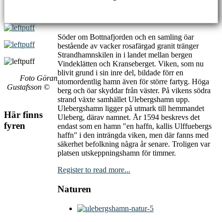
Söder om Bottnafjorden och en samling öar
bestående av vacker rosafärgad granit tränger
Strandhamnskilen in i landet mellan bergen
Vindeklätten och Kranseberget. Viken, som nu
blivit grund i sin inre del, bildade förr en
Foto Göran
utomordentlig hamn även för större fartyg. Höga
Gustafsson ©
berg och öar skyddar från väster. På vikens södra
strand växte samhället Ulebergshamn upp.
Ulebergshamn ligger på utmark till hemmandet
Här
finns
Uleberg, därav namnet. År 1594 beskrevs det
fyren
endast som en hamn "en haffn, kallis Ulffuebergs
haffn" i den inträngda viken, men där fanns med
säkerhet befolkning några år senare. Troligen var
platsen utskeppningshamn för timmer.
Register to read more...
Naturen